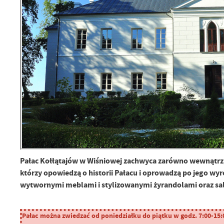
Pałac Kołłątajów w Wiśniowej zachwyca zarówno wewnątrz,
którzy opowiedzą o historii Pałacu i oprowadzą po jego w
wytwornymi meblami i stylizowanymi żyrandolami oraz sa
Pałac można zwiedzać od poniedziałku do piątku w godz. 7:00-15:00