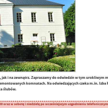
 jak i na zewnątrz. Zapraszamy do odwiedzin w tym urokliwym mi
yremontowanych komnatach. Na odwiedzających czeka m.in. Izba Pa
la ślubów.
 oraz w sobotę i niedzielę po wcześniejszym uzgodnieniu telefonicznym (T