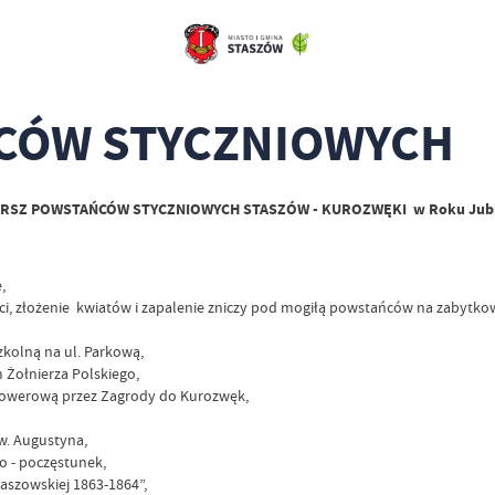
ŃCÓW STYCZNIOWYCH
ARSZ POWSTAŃCÓW STYCZNIOWYCH STASZÓW - KUROZWĘKI w Roku Jubileus
,
ci, złożenie kwiatów i zapalenie zniczy pod mogiłą powstańców na zabytk
zkolną na ul. Parkową,
 Żołnierza Polskiego,
ą rowerową przez Zagrody do Kurozwęk,
św. Augustyna,
o - poczęstunek,
aszowskiej 1863-1864”,