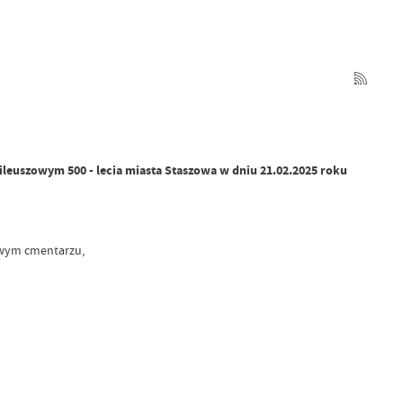
zowym 500 - lecia miasta Staszowa w dniu 21.02.2025 roku
owym cmentarzu,