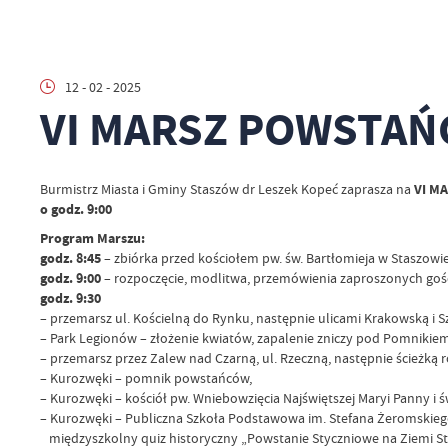
12 - 02 - 2025
VI MARSZ POWSTA
VI M
Burmistrz Miasta i Gminy Staszów dr Leszek Kopeć zaprasza na
o godz. 9:00
Program Marszu:
godz. 8:45
– zbiórka przed kościołem pw. św. Bartłomieja w Staszowie
godz. 9:00
– rozpoczęcie, modlitwa, przemówienia zaproszonych goś
godz. 9:30
– przemarsz ul. Kościelną do Rynku, następnie ulicami Krakowską i S
– Park Legionów – złożenie kwiatów, zapalenie zniczy pod Pomnikiem
– przemarsz przez Zalew nad Czarną, ul. Rzeczną, następnie ścieżk
– Kurozwęki – pomnik powstańców,
– Kurozwęki – kościół pw. Wniebowzięcia Najświętszej Maryi Panny i 
– Kurozwęki – Publiczna Szkoła Podstawowa im. Stefana Żeromskieg
międzyszkolny quiz historyczny „Powstanie Styczniowe na Ziemi St