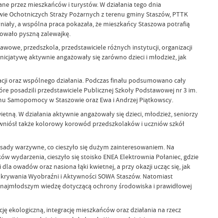
ane przez mieszkańców i turystów. W działania tego dnia
owie Ochotniczych Straży Pożarnych z terenu gminy Staszów, PTTK
niały, a wspólna praca pokazała, że mieszkańcy Staszowa potrafią
towało pyszną zalewajkę.
awowe, przedszkola, przedstawiciele różnych instytucji, organizacji
icjatywę aktywnie angażowały się zarówno dzieci i młodzież, jak
racji oraz wspólnego działania. Podczas finału podsumowano cały
tóre posadzili przedstawiciele Publicznej Szkoły Podstawowej nr 3 im.
mu Samopomocy w Staszowie oraz Ewa i Andrzej Piątkowscy.
tną. W działania aktywnie angażowały się dzieci, młodzież, seniorzy
ie wniósł także kolorowy korowód przedszkolaków i uczniów szkół
zsady warzywne, co cieszyło się dużym zainteresowaniem. Na
ów wydarzenia, cieszyło się stoisko ENEA Elektrownia Połaniec, gdzie
la owadów oraz nasiona łąki kwietnej, a przy okazji ucząc się, jak
Odkrywania Wyobraźni i Aktywności SOWA Staszów. Natomiast
najmłodszym wiedzę dotyczącą ochrony środowiska i prawidłowej
ję ekologiczną, integrację mieszkańców oraz działania na rzecz