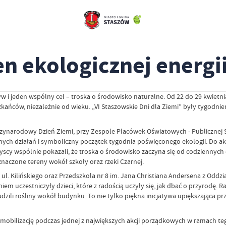
n ekologicznej energii
w i jeden wspólny cel – troska o środowisko naturalne. Od 22 do 29 kwietnia
zkańców, niezależnie od wieku. „VI Staszowskie Dni dla Ziemi” były tygodni
dzynarodowy Dzień Ziemi, przy Zespole Placówek Oświatowych - Publicznej 
nych działań i symboliczny początek tygodnia poświęconego ekologii. Do akcji
yscy wspólnie pokazali, że troska o środowisko zaczyna się od codziennyc
naczone tereny wokół szkoły oraz rzeki Czarnej.
y ul. Kilińskiego oraz Przedszkola nr 8 im. Jana Christiana Andersena z Odd
uczestniczyły dzieci, które z radością uczyły się, jak dbać o przyrodę. R
zili rośliny wokół budynku. To nie tylko piękna inicjatywa upiększająca pr
obilizację podczas jednej z największych akcji porządkowych w ramach teg