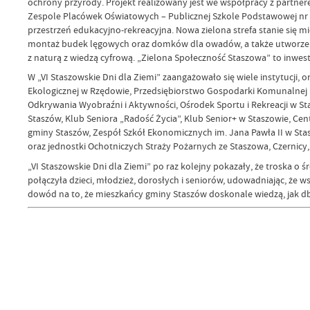
ochrony przyrody. Projekt realizowany jest we współpracy z partnere
Zespole Placówek Oświatowych – Publicznej Szkole Podstawowej nr 1
przestrzeń edukacyjno-rekreacyjna. Nowa zielona strefa stanie się 
montaż budek lęgowych oraz domków dla owadów, a także utworzeni
z naturą z wiedzą cyfrową. „Zielona Społeczność Staszowa” to inwes
W „VI Staszowskie Dni dla Ziemi” zaangażowało się wiele instytucji, 
Ekologicznej w Rzędowie, Przedsiębiorstwo Gospodarki Komunalnej i 
Odkrywania Wyobraźni i Aktywności, Ośrodek Sportu i Rekreacji w Sta
Staszów, Klub Seniora „Radość Życia”, Klub Senior+ w Staszowie, 
gminy Staszów, Zespół Szkół Ekonomicznych im. Jana Pawła II w Stas
oraz jednostki Ochotniczych Straży Pożarnych ze Staszowa, Czernicy
„VI Staszowskie Dni dla Ziemi” po raz kolejny pokazały, że troska o 
połączyła dzieci, młodzież, dorosłych i seniorów, udowadniając, że 
dowód na to, że mieszkańcy gminy Staszów doskonale wiedzą, jak db