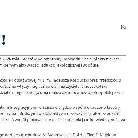
!
 2026 roku Staszów po raz szósty udowodnił, że ekologia nie jest
em pełnym aktywności, edukacji ekologicznej i wspólnej
Szkole Podstawowej nr 1 im. Tadeusza Kościuszki oraz Przedszkolu
 licznie włączyli się uczniowie, nauczyciele, przedszkolaki
h działań. Tego samego dnia realizowano również ogólnopolską akcję
ziałami Integracyjnymi w Staszowie, gdzie wspólnie sadzono krzewy
azem z najmłodszymi w akcję aktywnie włączyli się także włodarze
zestrzeń wokół placówki, ale także cenna lekcja odpowiedzialności za
orocznych obchodów „VI Staszowskich Dni dla Ziemi”. Najpierw