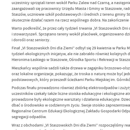
uczestnicy sprzątali teren wokół Parku Zalew nad Czarną, a następni
zaangażowali się pracownicy Urzędu Miasta i Gminy w Staszowie, rad
Staszów, uczniowie szkół podstawowych i średnich z terenu gminy St
skutecznie działać razem na rzecz wspólnego dobra. Na zakończenie
Warto podkreślić, że przez cały tydzień trwania „VI Staszowskich Dni
i stowarzyszeń. Sprzątano tereny wokół placówek, organizowano dzia
i dorośli oraz seniorzy.
Finał „VI Staszowskich Dni dla Ziemi” odbył się 29 kwietnia w Parku
tydzień ekologicznych inicjatyw, ale nie zabrakło również kolejnych 
Hieronima Łaskiego w Staszowie, Ośrodka Sportu i Rekreacji w Sta
Mieszkańcy wspólnie sadzili także drzewa w zagajniku brzozowo-olsz
oraz lokalne organizacje, pokazując, że troska o naturę może być je
podstawowych, który przeszedł ścieżkami Parku Miejskiej im. Górnik
Podczas finału prowadzono również zbiórkę elektroodpadów i zużyty
uczestników czekały także liczne stoiska edukacyjne i ekologiczne a
prowadzone były ekologiczne warsztaty i działania edukacyjne. Dzieci
dbać o środowisko w codziennym życiu. Swoje stoisko zaprezentowa
Regionalne Centrum Edukacji Ekologicznej Zakładu Gospodarki Odp
segregacji odpadów.
Wraz z obchodami „VI Staszowskich Dni dla Ziemi” rozpoczęliśmy real