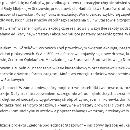
e przenieśli się na Golejów, porządkując tereny rekreacyjne chętnie odwiedz
ni Rady Miejskiej w Staszowie, przedstawiciele Nadleśnictwa Staszów, druh
aszów, staszowskie „Morsy” oraz mieszkańcy. Worki bardzo szybko się zapeł
 dla wszystkich uczestników wspólnego sprzątania OSP w Staszowie przygo
 dla Ziemi” własne inicjatywy ekologiczne realizowały wszystkie szkoły podst
łania edukacyjne, warsztaty i akcje promujące postawy proekologiczne. W in
 Miejskim im. Górników Siarkowych i był prawdziwym świętem ekologii, integ
działań praktycznych. W Alei 500-lecia Staszowa pojawiły się nowe drzewa, k
szowie, Centrum Opiekuńczo-Mieszkalnego w Staszowie, Środowiskowego Do
owym, uzupełniali nasadzenia w lesie kieszonkowym oraz wysiewali łąkę kwie
dnocześnie świetną formą integracji. Mnóstwo energii i radości w wydarzen
ów Siarkowych.
ch baterii. W zamian mieszkańcy mogli otrzymać cebulki kwiatowe oraz ro
trakcje. Dużym zainteresowaniem, szczególnie wśród najmłodszych uczestnik
 chętnie odwiedzały przygotowaną strefę, otrzymując m.in. konewki, domki d
ło także Nadleśnictwo Staszów, a kreatywne warsztaty prowadziła Strefa 
adami Komunalnymi w Rzędowie poprzez zabawę i warsztaty przekazywało 
izację projektu „Zielona Społeczność Staszowa” – inicjatywy łączącej edukac