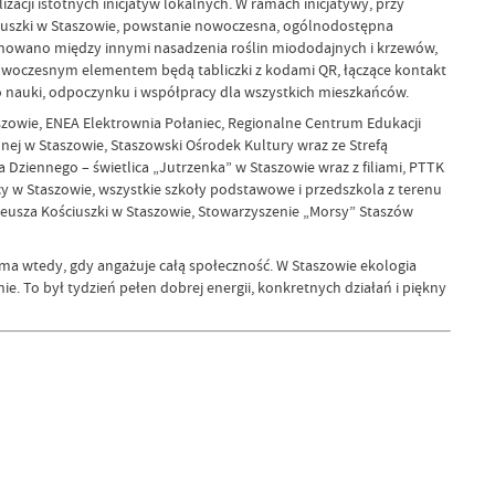
acji istotnych inicjatyw lokalnych. W ramach inicjatywy, przy
ciuszki w Staszowie, powstanie nowoczesna, ogólnodostępna
planowano między innymi nasadzenia roślin miododajnych i krzewów,
woczesnym elementem będą tabliczki z kodami QR, łączące kontakt
do nauki, odpoczynku i współpracy dla wszystkich mieszkańców.
taszowie, ENEA Elektrownia Połaniec, Regionalne Centrum Edukacji
ej w Staszowie, Staszowski Ośrodek Kultury wraz ze Strefą
 Dziennego – świetlica „Jutrzenka” w Staszowie wraz z filiami, PTTK
w Staszowie, wszystkie szkoły podstawowe i przedszkola z terenu
adeusza Kościuszki w Staszowie, Stowarzyszenie „Morsy” Staszów
ę ma wtedy, gdy angażuje całą społeczność. W Staszowie ekologia
. To był tydzień pełen dobrej energii, konkretnych działań i piękny