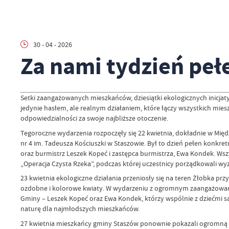
30 - 04 - 2026
Za nami tydzień pełe
Setki zaangażowanych mieszkańców, dziesiątki ekologicznych inicjaty
jedynie hasłem, ale realnym działaniem, które łączy wszystkich mies
odpowiedzialności za swoje najbliższe otoczenie.
Tegoroczne wydarzenia rozpoczęły się 22 kwietnia, dokładnie w Mię
nr 4 im. Tadeusza Kościuszki w Staszowie. Był to dzień pełen konkret
oraz burmistrz Leszek Kopeć i zastępca burmistrza, Ewa Kondek. Wsz
„Operacja Czysta Rzeka”, podczas której uczestnicy porządkowali wyz
23 kwietnia ekologiczne działania przeniosły się na teren Żłobka prz
ozdobne i kolorowe kwiaty. W wydarzeniu z ogromnym zaangażowaniem 
Gminy – Leszek Kopeć oraz Ewa Kondek, którzy wspólnie z dziećmi sad
naturę dla najmłodszych mieszkańców.
27 kwietnia mieszkańcy gminy Staszów ponownie pokazali ogromną m