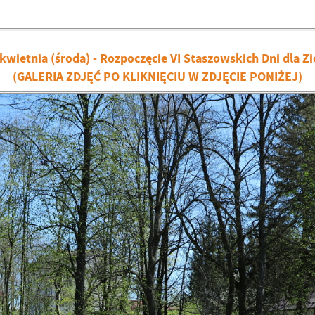
kwietnia (środa) - Rozpoczęcie VI Staszowskich Dni dla Z
(GALERIA ZDJĘĆ PO KLIKNIĘCIU W ZDJĘCIE PONIŻEJ)