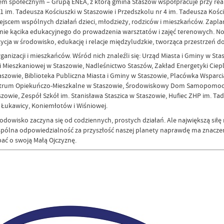
m społecznym – Grupą ENEA, z którą gmina Staszów współpracuje przy realiz
 im. Tadeusza Kościuszki w Staszowie i Przedszkolu nr 4 im. Tadeusza Koś
miejscem wspólnych działań dzieci, młodzieży, rodziców i mieszkańców. Za
e kącika edukacyjnego do prowadzenia warsztatów i zajęć terenowych. No
tycja w środowisko, edukację i relacje międzyludzkie, tworząca przestrzeń 
organizacji i mieszkańców. Wśród nich znaleźli się: Urząd Miasta i Gminy w S
Mieszkaniowej w Staszowie, Nadleśnictwo Staszów, Zakład Energetyki Ciepln
szowie, Biblioteka Publiczna Miasta i Gminy w Staszowie, Placówka Wsparcia
Centrum Opiekuńczo-Mieszkalne w Staszowie, Środowiskowy Dom Samopomocy 
zowie, Zespół Szkół im. Stanisława Staszica w Staszowie, Hufiec ZHP im. T
, Łukawicy, Koniemłotów i Wiśniowej.
środowisko zaczyna się od codziennych, prostych działań. Ale największą sił
wspólna odpowiedzialność za przyszłość naszej planety naprawdę ma znaczenie
ać o swoją Małą Ojczyznę.