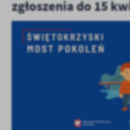
zgłoszenia do 15 kw