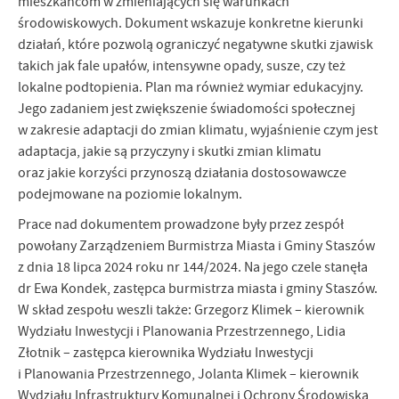
mieszkańcom w zmieniających się warunkach
środowiskowych. Dokument wskazuje konkretne kierunki
działań, które pozwolą ograniczyć negatywne skutki zjawisk
takich jak fale upałów, intensywne opady, susze, czy też
lokalne podtopienia. Plan ma również wymiar edukacyjny.
Jego zadaniem jest zwiększenie świadomości społecznej
w zakresie adaptacji do zmian klimatu, wyjaśnienie czym jest
adaptacja, jakie są przyczyny i skutki zmian klimatu
oraz jakie korzyści przynoszą działania dostosowawcze
podejmowane na poziomie lokalnym.
Prace nad dokumentem prowadzone były przez zespół
powołany Zarządzeniem Burmistrza Miasta i Gminy Staszów
z dnia 18 lipca 2024 roku nr 144/2024. Na jego czele stanęła
dr Ewa Kondek, zastępca burmistrza miasta i gminy Staszów.
W skład zespołu weszli także: Grzegorz Klimek – kierownik
Wydziału Inwestycji i Planowania Przestrzennego, Lidia
Złotnik – zastępca kierownika Wydziału Inwestycji
i Planowania Przestrzennego, Jolanta Klimek – kierownik
Wydziału Infrastruktury Komunalnej i Ochrony Środowiska,